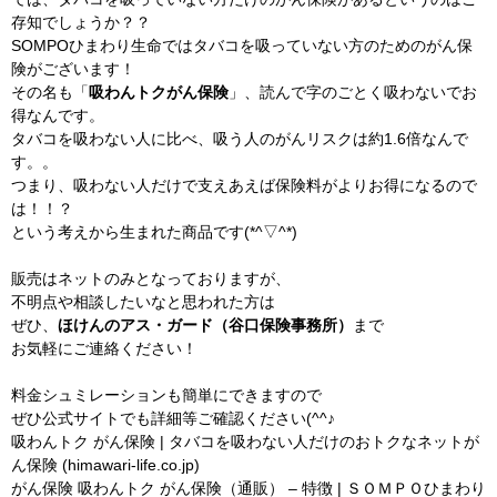
存知でしょうか？？
SOMPOひまわり生命ではタバコを吸っていない方のためのがん保
険がございます！
その名も「
吸わんトクがん保険
」、読んで字のごとく吸わないでお
得なんです。
タバコを吸わない人に比べ、吸う人のがんリスクは約1.6倍なんで
す。。
つまり、吸わない人だけで支えあえば保険料がよりお得になるので
は！！？
という考えから生まれた商品です(*^▽^*)
販売はネットのみとなっておりますが、
不明点や相談したいなと思われた方は
ぜひ、
ほけんのアス・ガード（谷口保険事務所）
まで
お気軽にご連絡ください！
料金シュミレーションも簡単にできますので
ぜひ公式サイトでも詳細等ご確認ください(^^♪
吸わんトク がん保険 | タバコを吸わない人だけのおトクなネットが
ん保険 (himawari-life.co.jp)
がん保険 吸わんトク がん保険（通販） – 特徴 | ＳＯＭＰＯひまわり